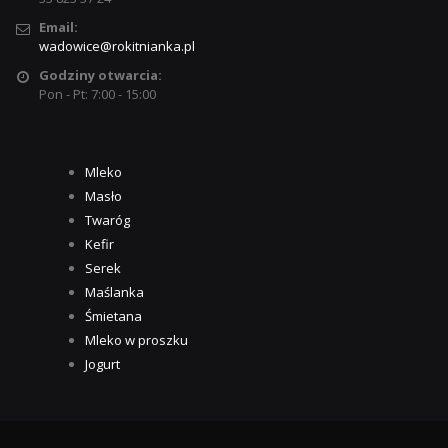
Email:
wadowice@rokitnianka.pl
Godziny otwarcia:
Pon - Pt: 7:00 - 15:00
Mleko
Masło
Twaróg
Kefir
Serek
Maślanka
Śmietana
Mleko w proszku
Jogurt